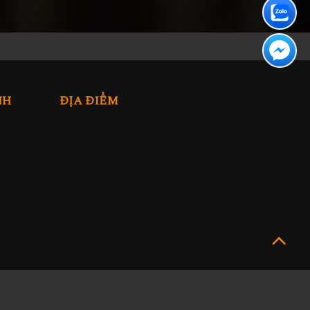
NH
ĐỊA ĐIỂM