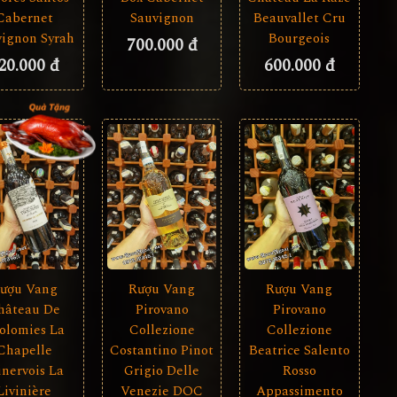
Sauvignon
Cabernet
Beauvallet Cru
vignon Syrah
Bourgeois
700.000 đ
20.000 đ
600.000 đ
Rượu Vang
Rượu Vang
ượu Vang
Pirovano
Pirovano
hâteau De
Collezione
Collezione
olomies La
Costantino Pinot
Beatrice Salento
Chapelle
Grigio Delle
Rosso
nervois La
Venezie DOC
Appassimento
Livinière