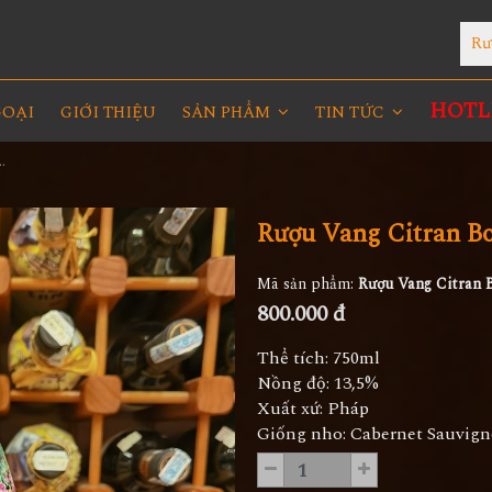
Rư
HOTLI
GOẠI
GIỚI THIỆU
SẢN PHẨM
TIN TỨC
ordeaux Limited Edition
Rượu Vang Citran Bo
Mã sản phẩm:
Rượu Vang Citran 
800.000 đ
Thể tích: 750ml
Nồng độ: 13,5%
Xuất xứ: Pháp
Giống nho: Cabernet Sauvign