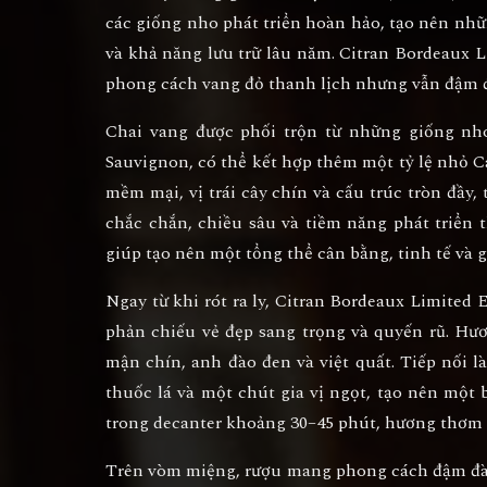
các giống nho phát triển hoàn hảo, tạo nên nh
và khả năng lưu trữ lâu năm.
Citran Bordeaux L
phong cách vang đỏ thanh lịch nhưng vẫn đậm đà
Chai vang được phối trộn từ những giống n
Sauvignon
, có thể kết hợp thêm một tỷ lệ nhỏ
C
mềm mại, vị trái cây chín và cấu trúc tròn đầy
chắc chắn, chiều sâu và tiềm năng phát triển 
giúp tạo nên một tổng thể cân bằng, tinh tế và 
Ngay từ khi rót ra ly,
Citran Bordeaux Limited E
phản chiếu vẻ đẹp sang trọng và quyến rũ. Hư
mận chín, anh đào đen và việt quất. Tiếp nối l
thuốc lá và một chút gia vị ngọt, tạo nên một
trong decanter khoảng
30–45 phút
, hương thơm t
Trên vòm miệng, rượu mang phong cách đậm đà v