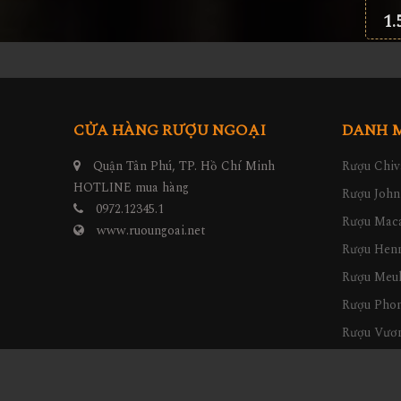
1.
CỬA HÀNG RƯỢU NGOẠI
DANH 
Quận Tân Phú, TP. Hồ Chí Minh
Rượu Chiv
HOTLINE mua hàng
Rượu John
0972.12345.1
Rượu Maca
www.ruoungoai.net
Rượu Hen
Rượu Meu
Rượu Pho
Rượu Vươn
Rượu hộp 