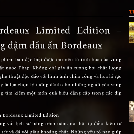
T
rdeaux Limited Edition –
ng đậm dấu ấn Bordeaux
 phiên bản đặc biệt được tạo nên từ tinh hoa của vùng
hất nước Pháp. Không chỉ gây ấn tượng bởi chất lượng
nghệ thuật độc đáo với hình ảnh chim công và hoa lá rực
Đây là lựa chọn lý tưởng dành cho những người yêu vang
g tìm kiếm một món quà biếu đẳng cấp trong các dịp
ng với lịch sử hàng trăm năm, nơi hội tụ điều kiện tự
t sét và đá vôi giàu khoáng chất. Những yếu tố này giúp