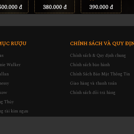
380.000 đ
390.000 đ
500.000 đ
MỤC RƯỢU
CHÍNH SÁCH VÀ QUY ĐỊ
as
Chính sách & Quy định chung
nie Walker
Chính sách bảo hành
llan
Chính Sách Bảo Mật Thông Tin
nessy
Giao hàng và thanh toán
kow
Chính sách đổi trả hàng
ng Thủy
g tài kim ngưu
quà