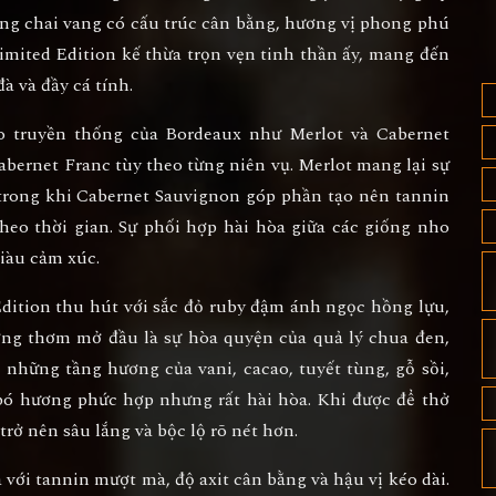
ững chai vang có cấu trúc cân bằng, hương vị phong phú
imited Edition
kế thừa trọn vẹn tinh thần ấy, mang đến
 và đầy cá tính.
ho truyền thống của Bordeaux như
Merlot
và
Cabernet
abernet Franc
tùy theo từng niên vụ. Merlot mang lại sự
, trong khi Cabernet Sauvignon góp phần tạo nên tannin
theo thời gian. Sự phối hợp hài hòa giữa các giống nho
giàu cảm xúc.
dition
thu hút với sắc
đỏ ruby đậm ánh ngọc hồng lựu
,
ơng thơm mở đầu là sự hòa quyện của quả lý chua đen,
à những tầng hương của vani, cacao, tuyết tùng, gỗ sồi,
 bó hương phức hợp nhưng rất hài hòa. Khi được để thở
rở nên sâu lắng và bộc lộ rõ nét hơn.
ới tannin mượt mà, độ axit cân bằng và hậu vị kéo dài.