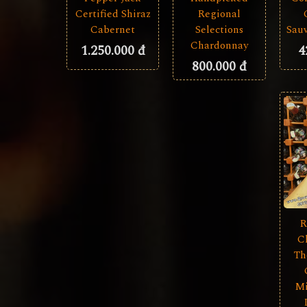
Certified Shiraz
Regional
Cabernet
Selections
Sau
Chardonnay
1.250.000 đ
4
800.000 đ
R
C
Th
Mi