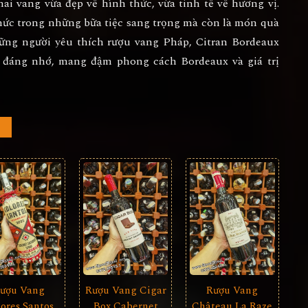
ai vang vừa đẹp về hình thức, vừa tinh tế về hương vị.
thức trong những bữa tiệc sang trọng mà còn là món quà
những người yêu thích rượu vang Pháp, Citran Bordeaux
m đáng nhớ, mang đậm phong cách Bordeaux và giá trị
Rượu Vang Cigar
ượu Vang
Rượu Vang
Box Cabernet
ores Santos
Château La Raze