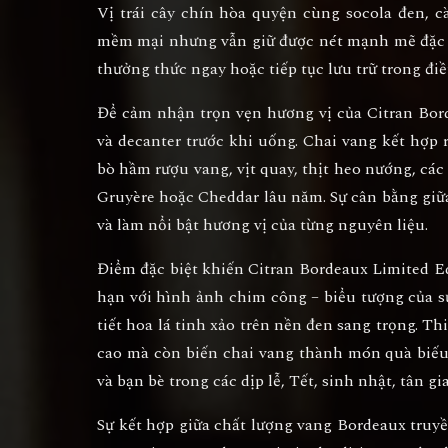
Vị trái cây chín hòa quyện cùng socola đen, c
mềm mại nhưng vẫn giữ được nét mạnh mẽ đặc t
thưởng thức ngay hoặc tiếp tục lưu trữ trong đi
Để cảm nhận trọn vẹn hương vị của
Citran Bor
và decanter trước khi uống. Chai vang kết hợp 
bò hầm rượu vang, vịt quay, thịt heo nướng, c
Gruyère hoặc Cheddar lâu năm. Sự cân bằng giữ
và làm nổi bật hương vị của từng nguyên liệu.
Điểm đặc biệt khiến
Citran Bordeaux Limited E
hạn với hình ảnh
chim công
– biểu tượng của s
tiết hoa lá tinh xảo trên nền đen sang trọng. T
cao mà còn biến chai vang thành món quà biếu
và bạn bè trong các dịp lễ, Tết, sinh nhật, tân gi
Sự kết hợp giữa chất lượng vang Bordeaux truy