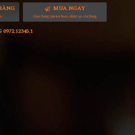
HÀNG
MUA NGAY
ác
Giao hàng tận nơi hoặc nhận tại cửa hàng
972.12345.1