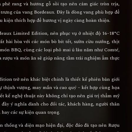
à phê rang và hương gỗ sồi tạo nên cảm giác tròn trịa,
rưng của vang Bordeaux. Đây là dòng vang phù hợp để
ều kiện thích hợp để hương vị ngày càng hoàn thiện.
deaux Limited Edition
, nên phục vụ ở nhiệt độ
16–18°C
rất hài hòa với các món
bò bít tết, sườn cừu nướng, thịt
ác món BBQ
, cùng các loại phô mai ủ lâu năm như Comté,
a rượu và món ăn sẽ giúp nâng tầm trải nghiệm ẩm thực
dition
trở nên khác biệt chính là thiết kế phiên bản giới
ự thịnh vượng, may mắn và cao quý – kết hợp cùng họa
hiết kế nghệ thuật này không chỉ tạo nên giá trị thẩm mỹ
 đầy ý nghĩa dành cho đối tác, khách hàng, người thân
a hay các sự kiện quan trọng.
ền thống và diện mạo hiện đại, độc đáo đã tạo nên
Rượu