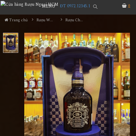
ĐT 0972.12345.1
0
MENU
Trang chủ
Rượu Whisky
Rượu Chivas 18YO Blue Hộp Quà 2023