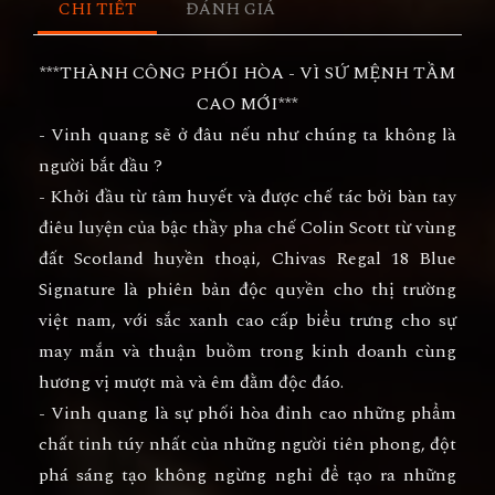
CHI TIẾT
ĐÁNH GIÁ
***THÀNH CÔNG PHỐI HÒA - VÌ SỨ MỆNH TẦM
CAO MỚI***
- Vinh quang sẽ ở đâu nếu như chúng ta không là
người bắt đầu ?
- Khởi đầu từ tâm huyết và được chế tác bởi bàn tay
điêu luyện của bậc thầy pha chế Colin Scott từ vùng
đất Scotland huyền thoại, Chivas Regal 18 Blue
Signature là phiên bản độc quyền cho thị trường
việt nam, với sắc xanh cao cấp biểu trưng cho sự
may mắn và thuận buồm trong kinh doanh cùng
hương vị mượt mà và êm đằm độc đáo.
- Vinh quang là sự phối hòa đỉnh cao những phẩm
chất tinh túy nhất của những người tiên phong, đột
phá sáng tạo không ngừng nghỉ để tạo ra những