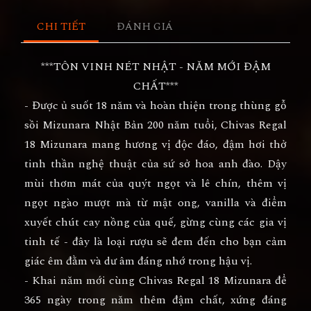
CHI TIẾT
ĐÁNH GIÁ
***TÔN VINH NÉT NHẬT - NĂM MỚI ĐẬM
CHẤT***
- Được ủ suốt 18 năm và hoàn thiện trong thùng gỗ
sồi Mizunara Nhật Bản 200 năm tuổi, Chivas Regal
18 Mizunara mang hương vị độc đáo, đậm hơi thở
tinh thần nghệ thuật của sứ sở hoa anh đào. Dậy
mùi thơm mát của quýt ngọt và lê chín, thêm vị
ngọt ngào mượt mà từ mật ong, vanilla và điểm
xuyết chút cay nồng của quế, gừng cùng các gia vị
tinh tế - đây là loại rượu sẽ đem đến cho bạn cảm
giác êm đằm và dư âm đáng nhớ trong hậu vị.
- Khai năm mới cùng Chivas Regal 18 Mizunara để
365 ngày trong năm thêm đậm chất, xứng đáng