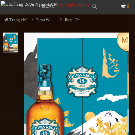
ĐT 0972.12345.1
0
MENU
Trang chủ
Rượu Whisky
Rượu Chivas 18YO Mizunara Hộp Quà 2023