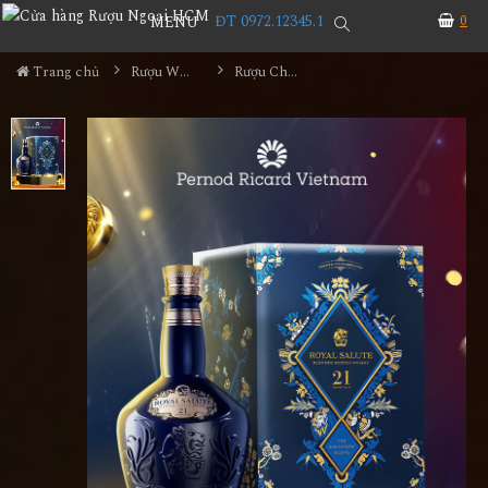
ĐT 0972.12345.1
0
MENU
Trang chủ
Rượu Whisky
Rượu Chivas 21YO Hộp Quà 2025