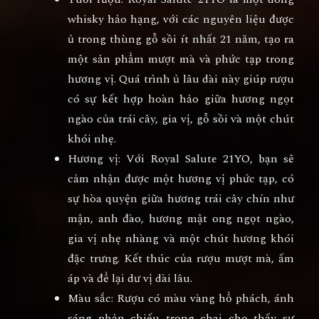
whisky hảo hạng, với các nguyên liệu được
ủ trong thùng gỗ sồi ít nhất 21 năm, tạo ra
một sản phẩm mượt mà và phức tạp trong
hương vị. Quá trình ủ lâu dài này giúp rượu
có sự kết hợp hoàn hảo giữa hương ngọt
ngào của trái cây, gia vị, gỗ sồi và một chút
khói nhẹ.
Hương vị
: Với
Royal Salute 21YO
, bạn sẽ
cảm nhận được một hương vị phức tạp, có
sự hòa quyện giữa hương trái cây chín như
mận, anh đào, hương mật ong ngọt ngào,
gia vị nhẹ nhàng và một chút hương khói
đặc trưng. Kết thúc của rượu mượt mà, ấm
áp và để lại dư vị dài lâu.
Màu sắc
: Rượu có màu vàng hổ phách, ánh
sáng phản chiếu trong chai cho thấy sự