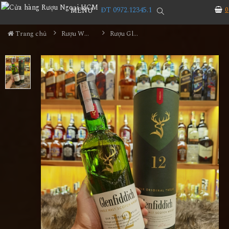
ĐT 0972.12345.1
0
MENU
Trang chủ
Rượu Whisky
Rượu Glenfiddich 12YO