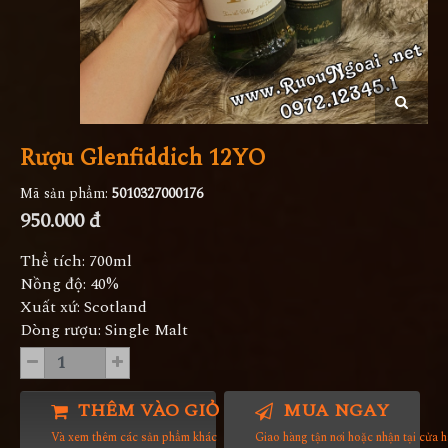
Rượu Glenfiddich 12YO
Mã sản phẩm:
5010327000176
950.000 đ
Thể tích: 700ml
Nồng độ: 40%
Xuất xứ: Scotland
Dòng rượu: Single Malt
THÊM VÀO GIỎ HÀNG
MUA NGAY
Và xem thêm các sản phẩm khác
Giao hàng tận nơi hoặc nhận tại cửa 