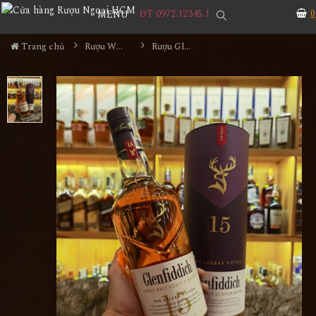
ĐT 0972.12345.1
0
MENU
Trang chủ
Rượu Whisky
Rượu Glenfiddich 15 Năm