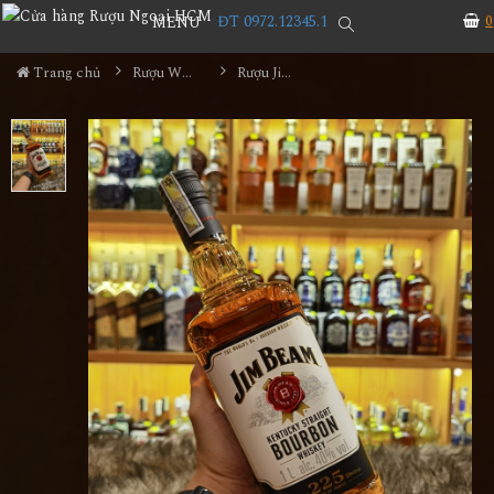
ĐT 0972.12345.1
0
MENU
Trang chủ
Rượu Whisky
Rượu Jim Beam 1000ml