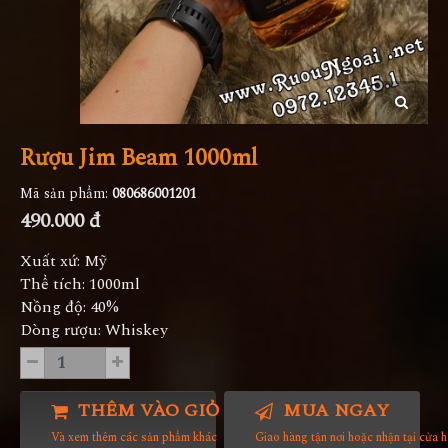
Rượu Jim Beam 1000ml
Mã sản phẩm:
080686001201
490.000 đ
Xuất xứ: Mỹ
Thể tích: 1000ml
Nồng độ: 40%
Dòng rượu: Whiskey
THÊM VÀO GIỎ HÀNG
MUA NGAY
Và xem thêm các sản phẩm khác
Giao hàng tận nơi hoặc nhận tại cửa 