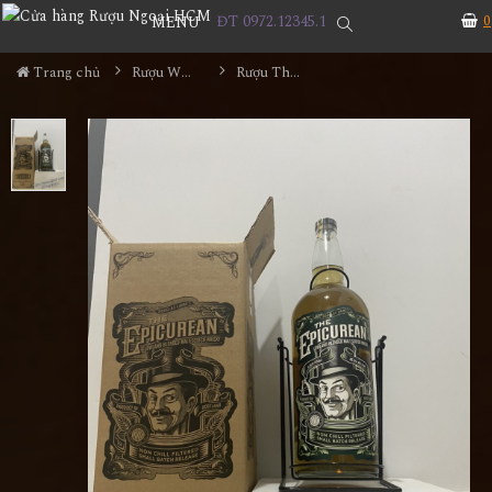
ĐT 0972.12345.1
0
MENU
Trang chủ
Rượu Whisky
Rượu The Epicurean 4.5L