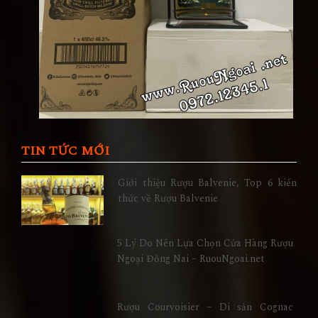
TIN TỨC MỚI
Giới thiệu Rượu Balvenie, Top 6 kiến
thức về Rượu Balvenie
5 Lý Do Nên Lựa Chọn Cửa Hàng Rượu
Ngoại Đồng Nai – RuouNgoai.net
Rượu Courvoisier – Di sản Cognac