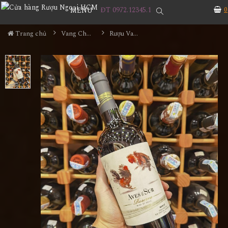
ĐT 0972.12345.1
0
MENU
Trang chủ
Vang Chile
Rượu Vang Chile Aves Del Sur Reverva