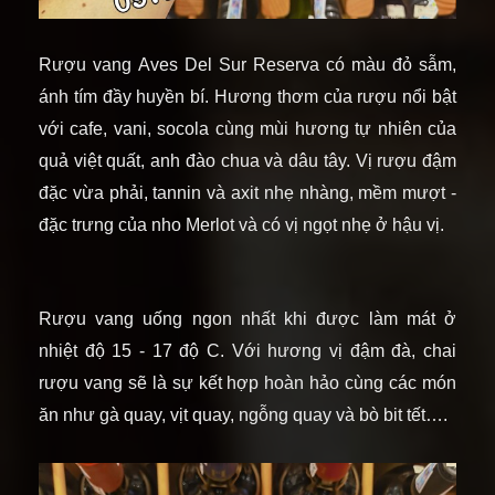
Rượu vang
Aves Del Sur Reserva
có màu đỏ sẫm,
ánh tím đầy huyền bí. Hương thơm của rượu nổi bật
với cafe, vani, socola cùng mùi hương tự nhiên của
quả việt quất, anh đào chua và dâu tây. Vị rượu đậm
đặc vừa phải, tannin và axit nhẹ nhàng, mềm mượt -
đặc trưng của nho Merlot và có vị ngọt nhẹ ở hậu vị.
Rượu vang uống ngon nhất khi được làm mát ở
nhiệt độ 15 - 17 độ C. Với hương vị đậm đà, chai
rượu vang sẽ là sự kết hợp hoàn hảo cùng các món
ăn
như gà quay, vịt quay, ngỗng quay và bò bit tết….