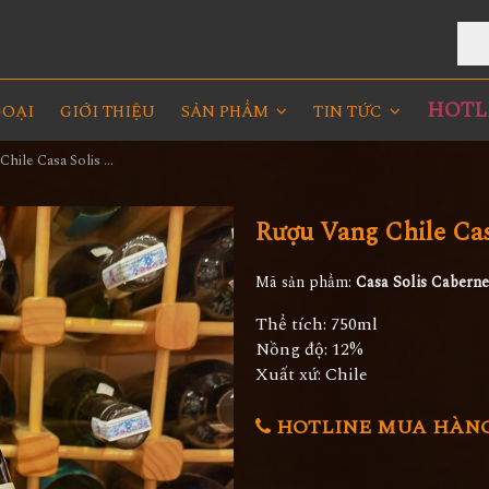
V
HOTLI
GOẠI
GIỚI THIỆU
SẢN PHẨM
TIN TỨC
Rượu Vang Chile Casa Solis Cabernet Sauvignon
Rượu Vang Chile Cas
Mã sản phẩm:
Casa Solis Caberne
Thể tích: 750ml
Nồng độ: 12%
Xuất xứ: Chile
HOTLINE MUA HÀNG 0