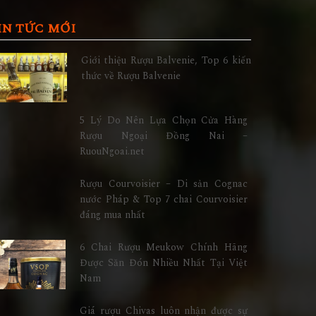
IN TỨC MỚI
Giới thiệu Rượu Balvenie, Top 6 kiến
thức về Rượu Balvenie
5 Lý Do Nên Lựa Chọn Cửa Hàng
Rượu Ngoại Đồng Nai –
RuouNgoai.net
Rượu Courvoisier – Di sản Cognac
nước Pháp & Top 7 chai Courvoisier
đáng mua nhất
6 Chai Rượu Meukow Chính Hãng
Được Săn Đón Nhiều Nhất Tại Việt
Nam
Giá rượu Chivas luôn nhận được sự