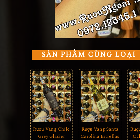
SẢN PHẨM CÙNG LOẠI
Rượu Vang Chile
Rượu Vang Santa
Rượ
Grey Glacier
Carolina Estrellas
Och