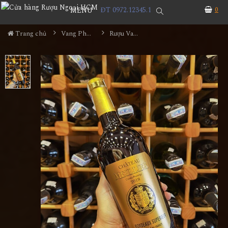
ĐT 0972.12345.1
0
MENU
Trang chủ
Vang Pháp
Rượu Vang Chateau Meillier Bordeaux