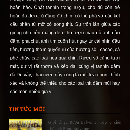
hoàn hảo. Chất tannin trong rượu, cho dù còn trẻ
hoặc đã được ủ đúng độ chín, có thể phá vỡ các kết
cấu phân tử mỡ có trong thịt. Sự trộn lẫn giữa các
giống nho trên mang đến cho rượu màu đỏ anh đào
đậm, pha chút ánh tím cuốn hút ngay từ cái nhìn đầu
tiên, hương thơm quyến rũ của hương sồi, cacao, cà
phê cháy, các loại hoa quả chín. Rượu vô cùng tươi
mát, dư vị rất thơm và kéo dài cùng vị tannin đậm
đà.Do vậy, chai rượu này cũng là một lựa chọn chính
xác và không thể thiếu cho các loại thịt đậm mùi hay
các món nhiều gia vị.
TIN TỨC MỚI
Giới thiệu Rượu Balvenie, Top 6 kiến
thức về Rượu Balvenie