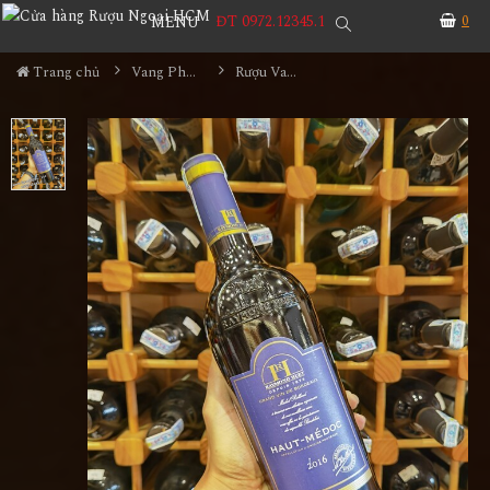
ĐT 0972.12345.1
0
MENU
Trang chủ
Vang Pháp
Rượu Vang Raymond Hurt Haut-Medoc