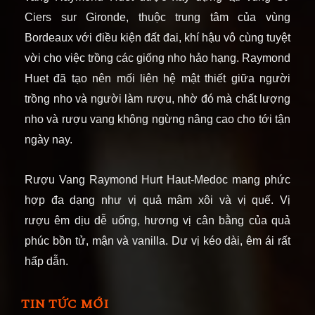
Ciers sur Gironde, thuộc trung tâm của vùng
Bordeaux v
ới điều kiện đất đai, khí hậu vô cùng tuyệt
vời cho việc trồng các giống nho hảo hạng. Raymond
Huet đã tạo nên mối liên hệ mật thiết giữa người
trồng nho và người làm rượu, nhờ đó mà chất lượng
nho và rượu vang không ngừng nâng cao cho tới tận
ngày nay.
Rượu Vang Raymond Hurt Haut-Medoc
mang phức
hợp đa dạng như vị quả mâm xôi và vị quế. Vị
rượu êm dịu dễ uống, hương vị cân bằng của quả
phúc bồn tử, mận và vanilla. Dư vị kéo dài, êm ái rất
hấp dẫn.
TIN TỨC MỚI