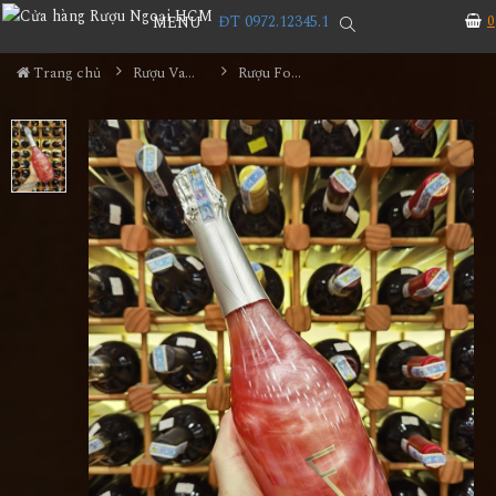
ĐT 0972.12345.1
0
MENU
Trang chủ
Rượu Vang
Rượu Fogoso Sparkling Rosa