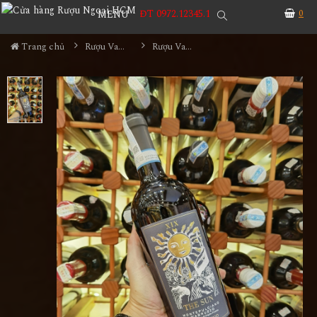
ĐT 0972.12345.1
0
MENU
Trang chủ
Rượu Vang
Rượu Vang Cantina Tollo The Sun Montepulciano D'abruzzo