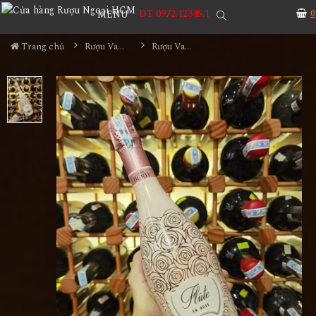
ĐT 0972.12345.1
0
MENU
Trang chủ
Rượu Vang
Rượu Vang Casa Burti Flute En Rose