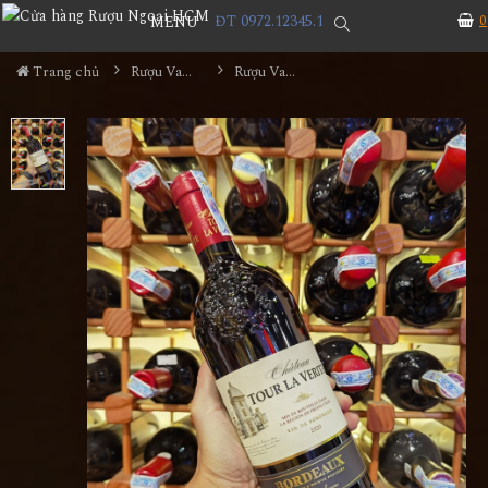
ĐT 0972.12345.1
0
MENU
Trang chủ
Rượu Vang
Rượu Vang Chateau Tour La Verite