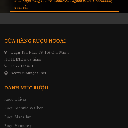
mua Rượu Vang Colores Santos Sauvignon Blanc Chardonnay
quận tân
CỬA HÀNG RƯỢU NGOẠI
Quận Tân Phú, TP. Hồ Chí Minh
HOTLINE mua hàng
0972.12345.1
www.ruoungoai.net
DANH MỤC RƯỢU
Rượu Chivas
Rượu Johnnie Walker
Rượu Macallan
Rượu Hennessy