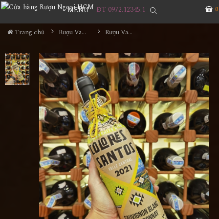
ĐT 0972.12345.1
0
MENU
Trang chủ
Rượu Vang
Rượu Vang Colores Santos Sauvignon Blanc - Chardonnay