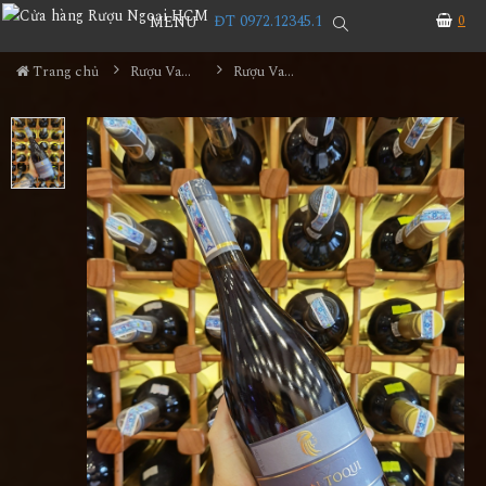
ĐT 0972.12345.1
0
MENU
Trang chủ
Rượu Vang
Rượu Vang Gran Toqui Syrah