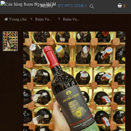
ĐT 0972.12345.1
0
MENU
Trang chủ
Rượu Vang
Rượu Vang Jacob's Creek Double Barrel Matured Cabernet Sauvignon