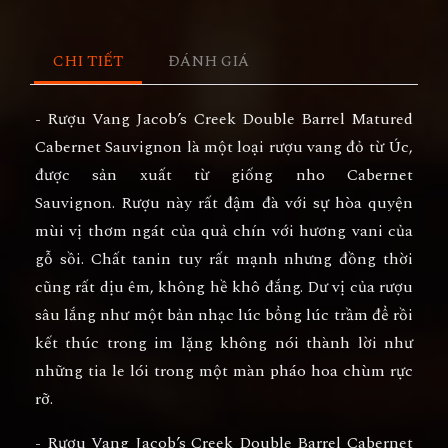
CHI TIẾT
ĐÁNH GIÁ
- Rượu Vang Jacob’s Creek Double Barrel Matured
Cabernet Sauvignon là một loại rượu vang đỏ từ Úc,
được sản xuất từ giống nho Cabernet
Sauvignon. Rượu này rất đậm đà với sự hòa quyện
mùi vị thơm ngát của quả chín với hương vani của
gỗ sồi. Chất tanin tuy rất mạnh nhưng đồng thời
cũng rất dịu êm, không hề khô đắng. Dư vị của rượu
sâu lắng như một bản nhạc lúc bổng lúc trầm để rồi
kết thúc trong im lặng không nói thành lời như
những tia le lói trong một màn pháo hoa chùm rực
rỡ.
- Rượu Vang Jacob’s Creek Double Barrel Cabernet