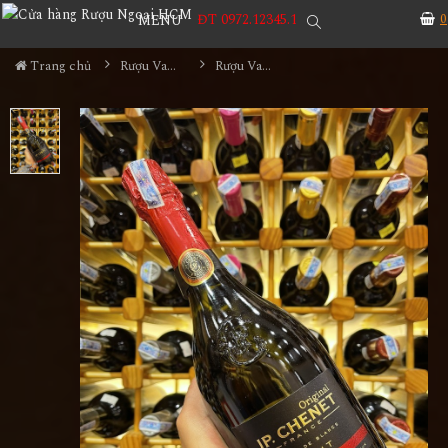
ĐT 0972.12345.1
0
MENU
Trang chủ
Rượu Vang
Rượu Vang Nổ JP.Chenet Brut