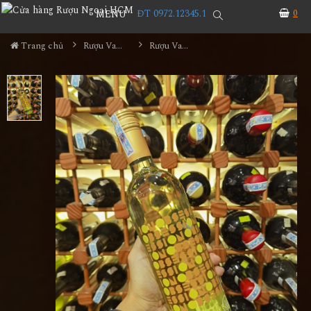
ĐT 0972.12345.1
0
MENU
Trang chủ
Rượu Vang
Rượu Vang Obsession Symphony