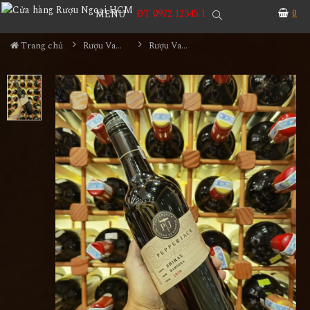
ĐT 0972.12345.1
0
MENU
Trang chủ
Rượu Vang
Rượu Vang Pepper Jack Shiraz