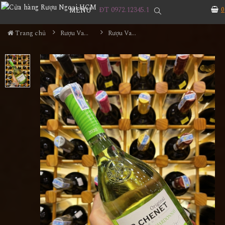
ĐT 0972.12345.1
0
MENU
Trang chủ
Rượu Vang
Rượu Vang Trắng Pháp JP Chenet Colombard Chardonnay