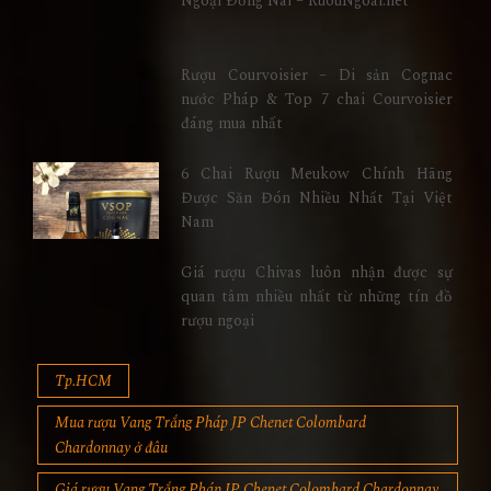
Ngoại Đồng Nai – RuouNgoai.net
Rượu Courvoisier – Di sản Cognac
nước Pháp & Top 7 chai Courvoisier
đáng mua nhất
6 Chai Rượu Meukow Chính Hãng
Được Săn Đón Nhiều Nhất Tại Việt
Nam
Giá rượu Chivas luôn nhận được sự
quan tâm nhiều nhất từ những tín đồ
rượu ngoại
Tp.HCM
Mua rượu Vang Trắng Pháp JP Chenet Colombard
Chardonnay ở đâu
Giá rượu Vang Trắng Pháp JP Chenet Colombard Chardonnay