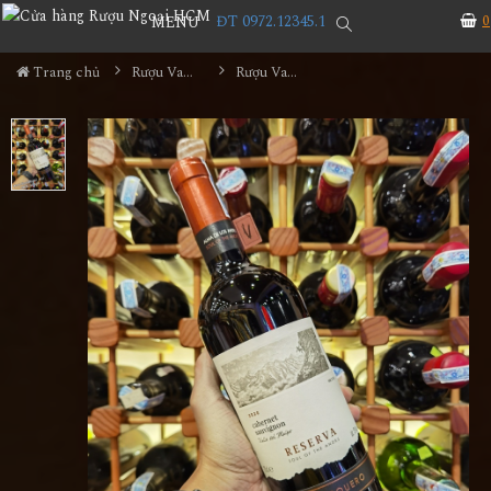
ĐT 0972.12345.1
0
MENU
Trang chủ
Rượu Vang
Rượu Vang Ventisquero Reserva Cabernet Sauvignon