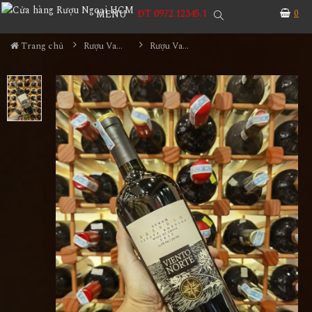
ĐT 0972.12345.1
0
MENU
Trang chủ
Rượu Vang
Rượu Vang Viento Norte Syrah Reserve