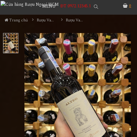
ĐT 0972.12345.1
0
MENU
Trang chủ
Rượu Vang
Rượu Vang Ý Alteo Chianti Riserva