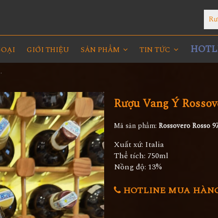
Rư
HOTLI
GOẠI
GIỚI THIỆU
SẢN PHẨM
TIN TỨC
ero Rosso Puglia
Rượu Vang Ý Rossove
Mã sản phẩm:
Rossovero Rosso 9
Xuất xứ: Italia
Thể tích: 750ml
Nồng độ: 13%
HOTLINE MUA HÀNG 0