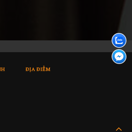
NH
ĐỊA ĐIỂM