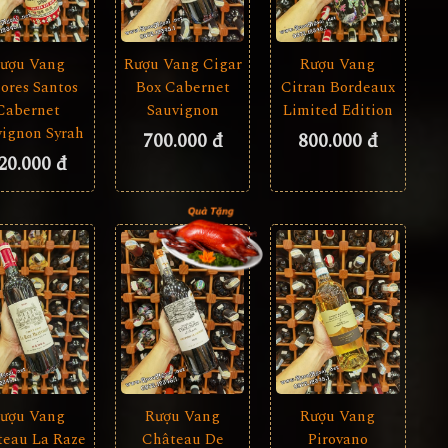
Rượu Vang Cigar
ượu Vang
Rượu Vang
Box Cabernet
ores Santos
Citran Bordeaux
Sauvignon
Cabernet
Limited Edition
vignon Syrah
700.000 đ
800.000 đ
20.000 đ
ượu Vang
Rượu Vang
Rượu Vang
teau La Raze
Pirovano
Château De