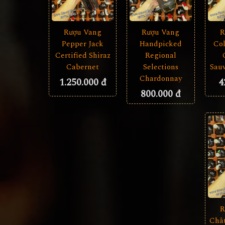
Rượu Vang
Rượu Vang
R
Pepper Jack
Handpicked
Col
Certified Shiraz
Regional
Cabernet
Selections
Sau
Chardonnay
1.250.000 đ
4
800.000 đ
R
Châ