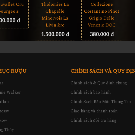
uvallet Cru
Collezione
Tholomies La
Bourgeois
Costantino Pinot
Chapelle
Grigio Delle
Minervois La
00.000 đ
Venezie DOC
Livinière
380.000 đ
1.500.000 đ
MỤC RƯỢU
CHÍNH SÁCH VÀ QUY ĐỊ
as
Chính sách & Quy định chung
nie Walker
Chính sách bảo hành
llan
Chính Sách Bảo Mật Thông Tin
nessy
Giao hàng và thanh toán
kow
Chính sách đổi trả hàng
ng Thủy