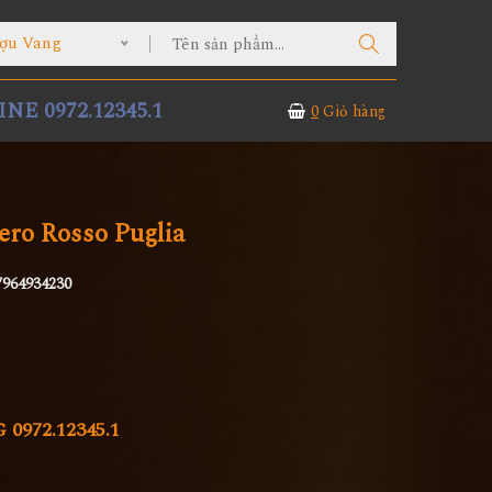
ợu Vang
NE 0972.12345.1
0
Giỏ hàng
ro Rosso Puglia
7964934230
972.12345.1