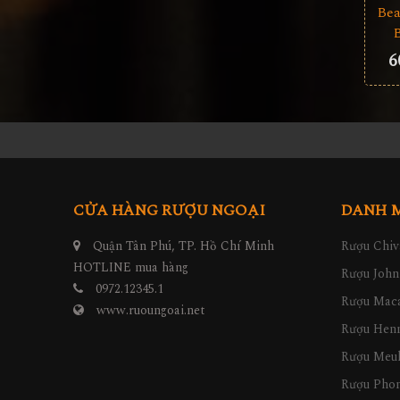
Bea
6
CỬA HÀNG RƯỢU NGOẠI
DANH 
Quận Tân Phú, TP. Hồ Chí Minh
Rượu Chiv
HOTLINE mua hàng
Rượu John
0972.12345.1
Rượu Maca
www.ruoungoai.net
Rượu Hen
Rượu Meu
Rượu Pho