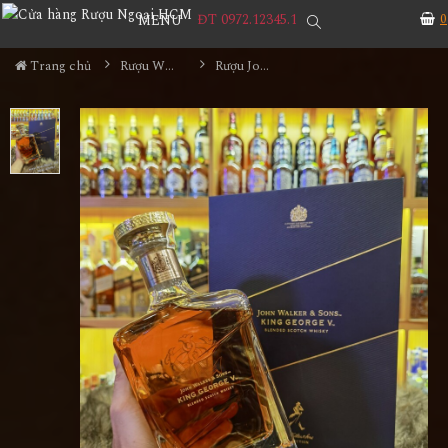
ĐT 0972.12345.1
0
MENU
Trang chủ
Rượu Whisky
Rượu John Walker & Sons King George V