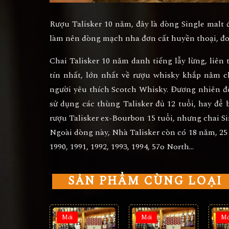
Rượu Talisker 10 năm, đây là dòng Single malt 
làm nên dòng mạch nha đơn cất huyền thoại, đoạ
Chai Talisker 10 năm danh tiếng lẫy lừng, liên 
tín nhất, lớn nhất về rượu whisky khắp năm c
người yêu thích Scotch Whisky. Đương nhiên đ
sử dụng các thùng Talisker đủ 12 tuổi, hay để
rượu Talisker ex-Bourbon 15 tuổi, nhưng chai Si
Ngoài dòng này, Nhà Talisker còn có 18 năm, 25
1990, 1991, 1992, 1993, 1994, 57o North…
SẢN PHẨM CÙNG LOẠI
Mới
Mới
Mớ