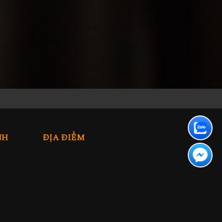
NH
ĐỊA ĐIỂM