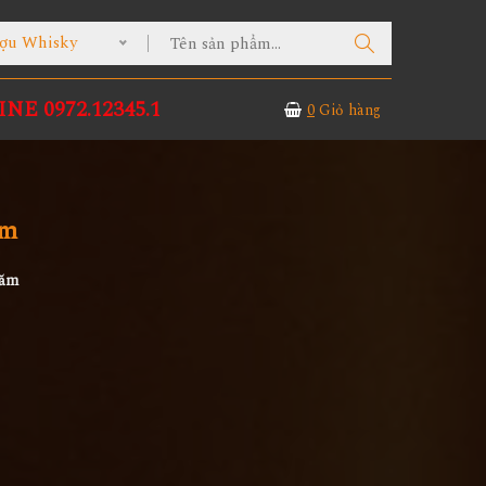
ợu Whisky
NE 0972.12345.1
0
Giỏ hàng
ăm
Năm