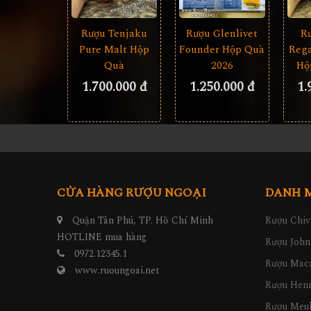
Rượu Tenjaku
Rượu Glenlivet
R
Pure Malt Hộp
Founder Hộp Quà
Rega
Quà
2026
Hộ
1.700.000 đ
1.250.000 đ
1.
CỬA HÀNG RƯỢU NGOẠI
DANH 
Quận Tân Phú, TP. Hồ Chí Minh
Rượu Chiv
HOTLINE mua hàng
Rượu John
0972.12345.1
Rượu Maca
www.ruoungoai.net
Rượu Hen
Rượu Meu