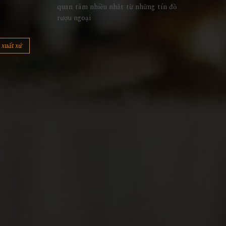
quan tâm nhiều nhất từ những tín đồ
rượu ngoại
xuất xứ