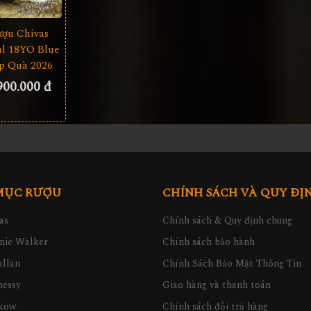
ượu Chivas
l 18YO Blue
p Quà 2026
900.000 đ
MỤC RƯỢU
CHÍNH SÁCH VÀ QUY ĐỊ
as
Chính sách & Quy định chung
nie Walker
Chính sách bảo hành
llan
Chính Sách Bảo Mật Thông Tin
nessy
Giao hàng và thanh toán
kow
Chính sách đổi trả hàng