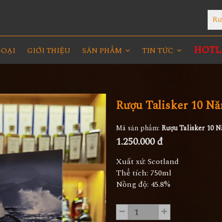
Rư
HOTLI
GOẠI
GIỚI THIỆU
SẢN PHẨM
TIN TỨC
Rượu Talisker 10 N
Mã sản phẩm:
Rượu Talisker 10 
1.250.000 đ
Xuất xứ: Scotland
Thể tích: 750ml
Nồng độ: 45.8%