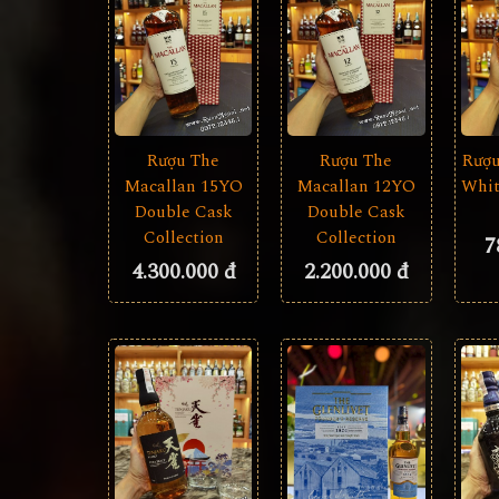
Rượu The
Rượu The
Rượu
Macallan 15YO
Macallan 12YO
Whit
Double Cask
Double Cask
Collection
Collection
7
4.300.000 đ
2.200.000 đ