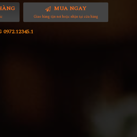
HÀNG
MUA NGAY
ác
Giao hàng tận nơi hoặc nhận tại cửa hàng
972.12345.1