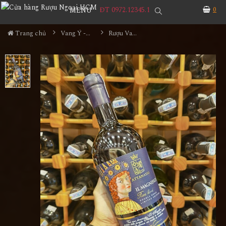
ĐT 0972.12345.1
0
MENU
Trang chủ
Vang Ý - Italia
Rượu Vang Attanasio IL Magnifico Rare Blend