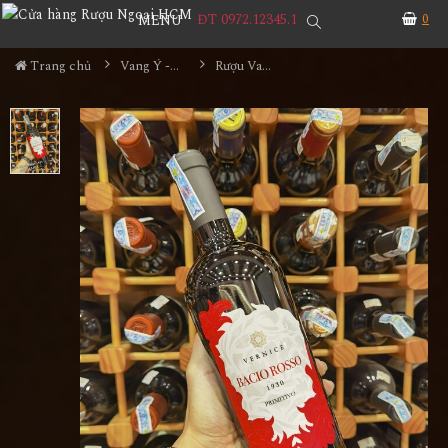
ĐT 0972.12345.1
0
MENU
Trang chủ
Vang Ý - Italia
Rượu Vang Bacio Rosso Vernice Primitivo