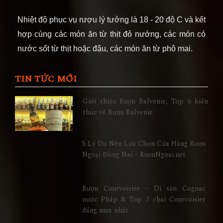
Nhiệt độ phục vụ rượu lý tưởng là 18 - 20 độ C và kết
hợp cùng các món ăn từ thịt đỏ nướng, các món có
nước sốt từ thịt hoặc đậu, các món ăn từ phô mai.
TIN TỨC MỚI
Giới thiệu Rượu Balvenie, Top 6 kiến
thức về Rượu Balvenie
5 Lý Do Nên Lựa Chọn Cửa Hàng Rượu
Ngoại Đồng Nai – RuouNgoai.net
Rượu Courvoisier – Di sản Cognac
nước Pháp & Top 7 chai Courvoisier
đáng mua nhất