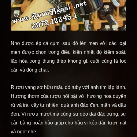
Nho được ép cả cụm, sau đó lên men với các loại
men được chọn trong điều kiện nhiệt độ kiểm soát,
lão hóa trong thùng thép không gỉ, cuối cùng là lọc
cặn và đóng chai.
Rượu vang sở hữu màu đỏ ruby với ánh tím lấp lánh.
Hương thơm của rượu nổi bật với hương hoa quyến
rũ và trái cây tự nhiên, quả anh đào đen, mận và dâu
đen. Vị rượu mượt mà cùng sự dẻo dai đặc trưng, sự
cân bằng hoản hảo giúp cho hậu vị kéo dài, tươi mát
và ngọt nhẹ.