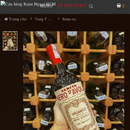
ĐT 0972.12345.1
0
MENU
Trang chủ
Vang Ý - Italia
Rượu vang Vanita Nero Davola Italia