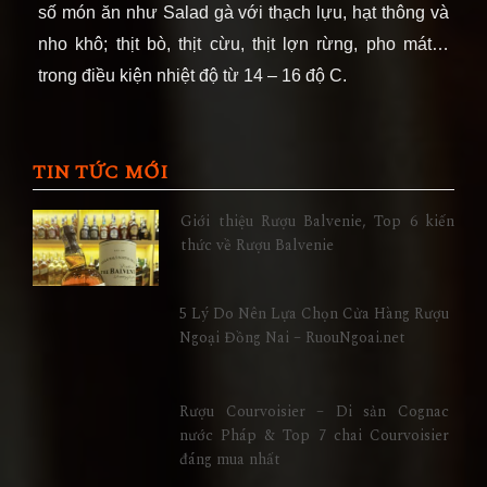
số món ăn như Salad gà với thạch lựu, hạt thông và
nho khô; thịt bò, thịt cừu, thịt lợn rừng, pho mát…
trong điều kiện nhiệt độ từ 14 – 16 độ C.
TIN TỨC MỚI
Giới thiệu Rượu Balvenie, Top 6 kiến
thức về Rượu Balvenie
5 Lý Do Nên Lựa Chọn Cửa Hàng Rượu
Ngoại Đồng Nai – RuouNgoai.net
Rượu Courvoisier – Di sản Cognac
nước Pháp & Top 7 chai Courvoisier
đáng mua nhất