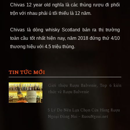
Chivas 12 year old nghĩa là các thùng rượu đi phối
trộn với nhau phải ủ tối thiểu là 12 năm.
Chivas là dòng whisky Scotland bán ra thị trường
toàn cầu tốt nhất hiện nay, năm 2018 đứng thứ 4/10
thương hiệu với 4.5 triệu thùng.
TIN TỨC MỚI
Giới thiệu Rượu Balvenie, Top 6 kiến
thức về Rượu Balvenie
5 Lý Do Nên Lựa Chọn Cửa Hàng Rượu
Ngoại Đồng Nai – RuouNgoai.net