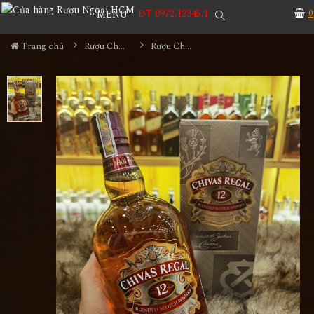
ĐT 0972.12345.1
0
MENU
Trang chủ
Rượu Chivas
Rượu Chivas 12YO - 1000ml