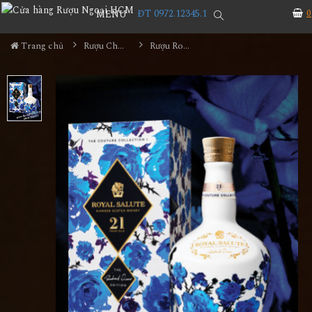
ĐT 0972.12345.1
0
MENU
Trang chủ
Rượu Chivas
Rượu Royal Salute 21 Richard Quinn