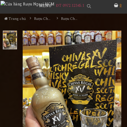
ĐT 0972.12345.1
0
MENU
Trang chủ
Rượu Chivas
Rượu Chivas XV Gold Hộp Quà Tết 2022