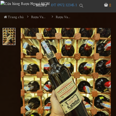
ĐT 0972.12345.1
0
MENU
Trang chủ
Rượu Vang
Rượu Vang Pepper Jack Premium Cut Cabernet Shiraz