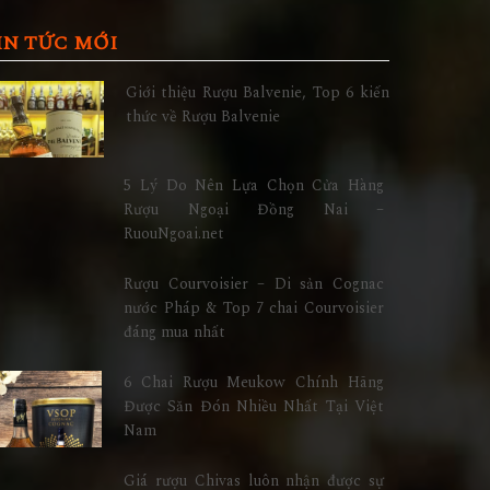
IN TỨC MỚI
Giới thiệu Rượu Balvenie, Top 6 kiến
thức về Rượu Balvenie
5 Lý Do Nên Lựa Chọn Cửa Hàng
Rượu Ngoại Đồng Nai –
RuouNgoai.net
Rượu Courvoisier – Di sản Cognac
nước Pháp & Top 7 chai Courvoisier
đáng mua nhất
6 Chai Rượu Meukow Chính Hãng
Được Săn Đón Nhiều Nhất Tại Việt
Nam
Giá rượu Chivas luôn nhận được sự