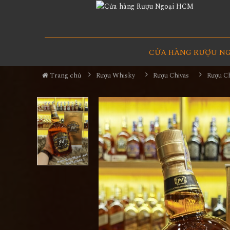
CỬA HÀNG RƯỢU N
Trang chủ
Rượu Whisky
Rượu Chivas
Rượu C