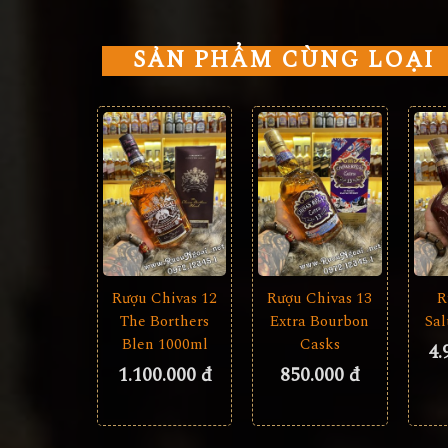
SẢN PHẨM CÙNG LOẠI
Rượu Chivas 12
Rượu Chivas 13
R
The Borthers
Extra Bourbon
Sa
Blen 1000ml
Casks
4.
1.100.000 đ
850.000 đ