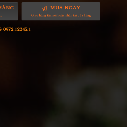
HÀNG
MUA NGAY
ác
Giao hàng tận nơi hoặc nhận tại cửa hàng
972.12345.1