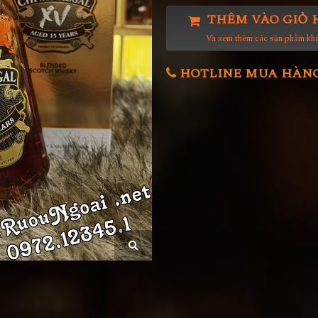
THÊM VÀO GIỎ 
Và xem thêm các sản phẩm kh
HOTLINE MUA HÀNG 0