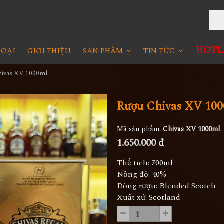
R
HOTLI
GOẠI
GIỚI THIỆU
SẢN PHẨM
TIN TỨC
hivas XV 1000ml
Rượu Chivas XV 10
Mã sản phẩm:
Chivas XV 1000ml
1.650.000 đ
Thể tích: 700ml
Nồng độ: 40%
Dòng rượu: Blended Scotch
Xuất xứ: Scotland