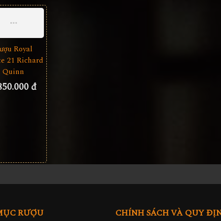
ượu Royal
te 21 Richard
Quinn
850.000 đ
MỤC RƯỢU
CHÍNH SÁCH VÀ QUY ĐỊ