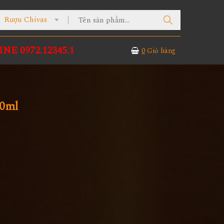
ượu Chivas
NE 0972.12345.1
0
Giỏ hàng
00ml