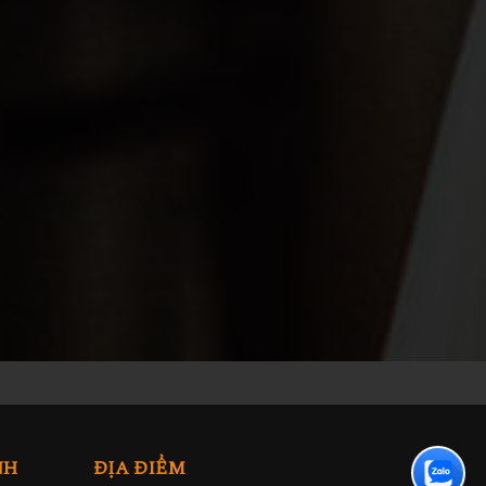
NH
ĐỊA ĐIỂM