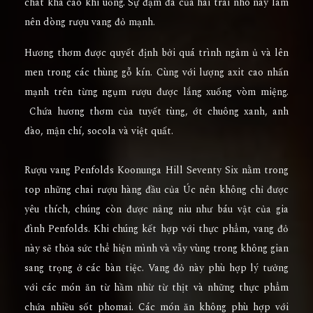
chát khá cao khi uống. Sự đậm đà của hai trái nho này làm
nên dòng rượu vang đỏ mạnh.
Hương thơm được quyết định bởi quá trình ngâm ủ và lên
men trong các thùng gỗ kín. Cùng với lượng axit cao nhấn
mạnh trên từng ngụm rượu được lắng xuống vòm miệng.
Chứa hương thơm của tuyết tùng, ớt chuông xanh, anh
đào, mận chí, socola và việt quất.
Rượu vang
Penfolds Koonunga Hill Seventy Six
nằm trong
top những chai rượu hàng đầu của Úc nên không chỉ được
yêu thích, chúng còn được nâng niu như báu vật của gia
đình Penfolds. Khi chúng kết hợp với thực phẩm, vang đỏ
này sẽ thỏa sức thể hiện mình và vẫy vùng trong không gian
sang trọng ở các bàn tiệc. Vang đỏ này phù hợp lý tưởng
với các món ăn từ hầm nhừ từ thịt và những thực phẩm
chứa nhiều sốt phomai. Các món ăn không phù hợp với