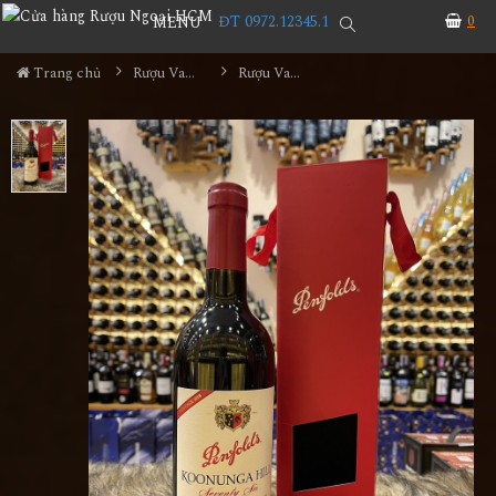
ĐT 0972.12345.1
0
MENU
Trang chủ
Rượu Vang
Rượu Vang Penfolds Koonunga Hill Shiraz Cabernet Hộp Quà